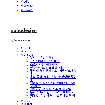
Media
주방제작
견적문의
sohodesign
About
Interior
Projects
우리집 주방디자인
1人 SPACE_프로젝트
소호디자인 제작가구
신규아파트 리모델링_패키지
두번째 뉴타운라이프_리빙센스 6월
호
우리 동네 옆집 구경_주부생활 5월
호
컬러의 절묘한 조화_인테르니앤데
코4월호
전문가가 추천한 신혼집 롤모델
우리 모두의 집 : REMODELING
치밀한 조명 계획이 돋보이는 아파
트
Media
주방제작