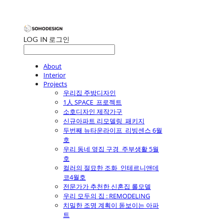
LOG IN
로그인
About
Interior
Projects
우리집 주방디자인
1人 SPACE_프로젝트
소호디자인 제작가구
신규아파트 리모델링_패키지
두번째 뉴타운라이프_리빙센스 6월
호
우리 동네 옆집 구경_주부생활 5월
호
컬러의 절묘한 조화_인테르니앤데
코4월호
전문가가 추천한 신혼집 롤모델
우리 모두의 집 : REMODELING
치밀한 조명 계획이 돋보이는 아파
트