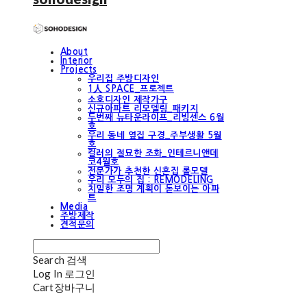
About
Interior
Projects
우리집 주방디자인
1人 SPACE_프로젝트
소호디자인 제작가구
신규아파트 리모델링_패키지
두번째 뉴타운라이프_리빙센스 6월
호
우리 동네 옆집 구경_주부생활 5월
호
컬러의 절묘한 조화_인테르니앤데
코4월호
전문가가 추천한 신혼집 롤모델
우리 모두의 집 : REMODELING
치밀한 조명 계획이 돋보이는 아파
트
Media
주방제작
견적문의
Search
검색
Log In
로그인
Cart
장바구니