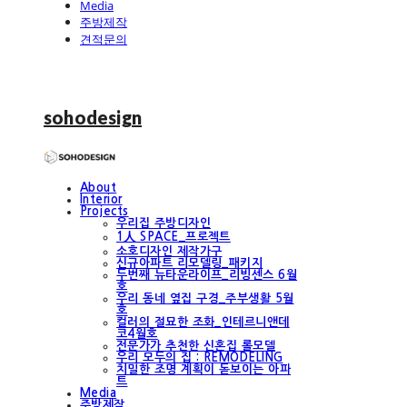
Media
주방제작
견적문의
sohodesign
About
Interior
Projects
우리집 주방디자인
1人 SPACE_프로젝트
소호디자인 제작가구
신규아파트 리모델링_패키지
두번째 뉴타운라이프_리빙센스 6월
호
우리 동네 옆집 구경_주부생활 5월
호
컬러의 절묘한 조화_인테르니앤데
코4월호
전문가가 추천한 신혼집 롤모델
우리 모두의 집 : REMODELING
치밀한 조명 계획이 돋보이는 아파
트
Media
주방제작