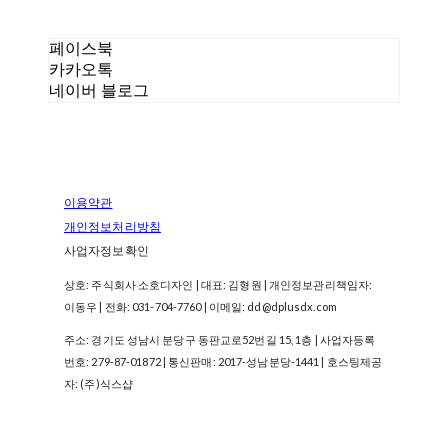
페이스북
카카오톡
네이버 블로그
이용약관
개인정보처리방침
사업자정보확인
상호: 주식회사 소호디자인 | 대표: 김형원 | 개인정보관리책임자:
이동우 | 전화: 031-704-7760 | 이메일: dd@dplusdx.com
주소: 경기도 성남시 분당구 동판교로52번길 15, 1층 | 사업자등록
번호:
279-87-01872
| 통신판매:
2017-성남분당-1441
| 호스팅제공
자: (주)식스샵