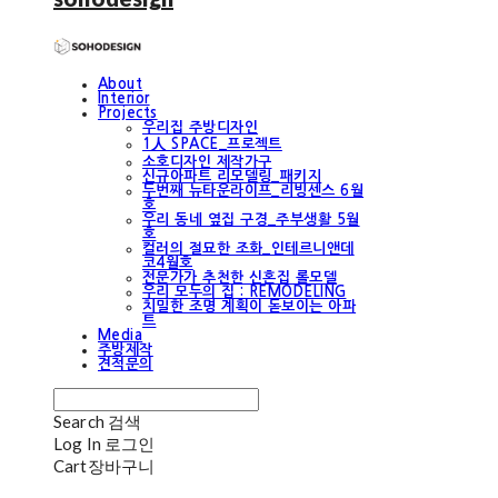
About
Interior
Projects
우리집 주방디자인
1人 SPACE_프로젝트
소호디자인 제작가구
신규아파트 리모델링_패키지
두번째 뉴타운라이프_리빙센스 6월
호
우리 동네 옆집 구경_주부생활 5월
호
컬러의 절묘한 조화_인테르니앤데
코4월호
전문가가 추천한 신혼집 롤모델
우리 모두의 집 : REMODELING
치밀한 조명 계획이 돋보이는 아파
트
Media
주방제작
견적문의
Search
검색
Log In
로그인
Cart
장바구니