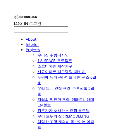
LOG IN
로그인
About
Interior
Projects
우리집 주방디자인
1人 SPACE_프로젝트
소호디자인 제작가구
신규아파트 리모델링_패키지
두번째 뉴타운라이프_리빙센스 6월
호
우리 동네 옆집 구경_주부생활 5월
호
컬러의 절묘한 조화_인테르니앤데
코4월호
전문가가 추천한 신혼집 롤모델
우리 모두의 집 : REMODELING
치밀한 조명 계획이 돋보이는 아파
트