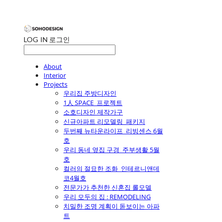
LOG IN
로그인
About
Interior
Projects
우리집 주방디자인
1人 SPACE_프로젝트
소호디자인 제작가구
신규아파트 리모델링_패키지
두번째 뉴타운라이프_리빙센스 6월
호
우리 동네 옆집 구경_주부생활 5월
호
컬러의 절묘한 조화_인테르니앤데
코4월호
전문가가 추천한 신혼집 롤모델
우리 모두의 집 : REMODELING
치밀한 조명 계획이 돋보이는 아파
트