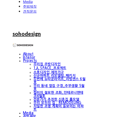
Media
주방제작
견적문의
sohodesign
About
Interior
Projects
우리집 주방디자인
1人 SPACE_프로젝트
소호디자인 제작가구
신규아파트 리모델링_패키지
두번째 뉴타운라이프_리빙센스 6월
호
우리 동네 옆집 구경_주부생활 5월
호
컬러의 절묘한 조화_인테르니앤데
코4월호
전문가가 추천한 신혼집 롤모델
우리 모두의 집 : REMODELING
치밀한 조명 계획이 돋보이는 아파
트
Media
주방제작