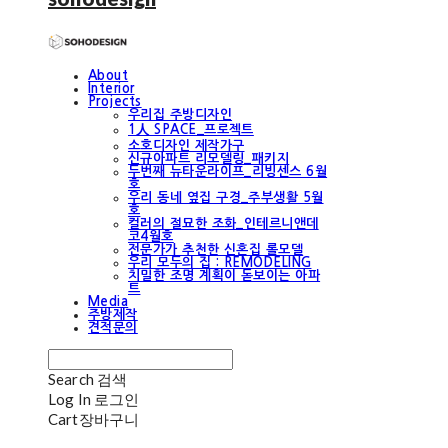
About
Interior
Projects
우리집 주방디자인
1人 SPACE_프로젝트
소호디자인 제작가구
신규아파트 리모델링_패키지
두번째 뉴타운라이프_리빙센스 6월
호
우리 동네 옆집 구경_주부생활 5월
호
컬러의 절묘한 조화_인테르니앤데
코4월호
전문가가 추천한 신혼집 롤모델
우리 모두의 집 : REMODELING
치밀한 조명 계획이 돋보이는 아파
트
Media
주방제작
견적문의
Search
검색
Log In
로그인
Cart
장바구니