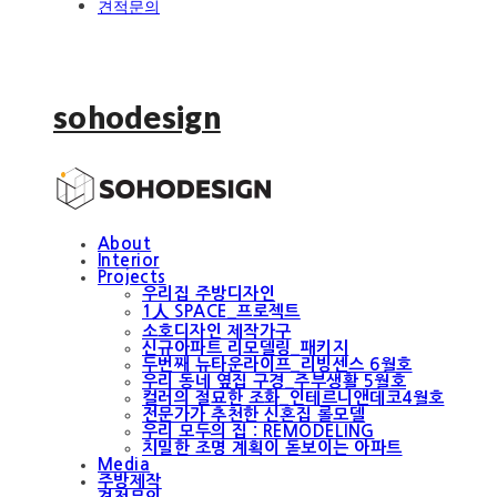
견적문의
sohodesign
About
Interior
Projects
우리집 주방디자인
1人 SPACE_프로젝트
소호디자인 제작가구
신규아파트 리모델링_패키지
두번째 뉴타운라이프_리빙센스 6월호
우리 동네 옆집 구경_주부생활 5월호
컬러의 절묘한 조화_인테르니앤데코4월호
전문가가 추천한 신혼집 롤모델
우리 모두의 집 : REMODELING
치밀한 조명 계획이 돋보이는 아파트
Media
주방제작