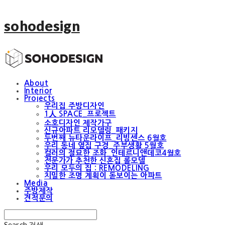
sohodesign
About
Interior
Projects
우리집 주방디자인
1人 SPACE_프로젝트
소호디자인 제작가구
신규아파트 리모델링_패키지
두번째 뉴타운라이프_리빙센스 6월호
우리 동네 옆집 구경_주부생활 5월호
컬러의 절묘한 조화_인테르니앤데코4월호
전문가가 추천한 신혼집 롤모델
우리 모두의 집 : REMODELING
치밀한 조명 계획이 돋보이는 아파트
Media
주방제작
견적문의
Search
검색