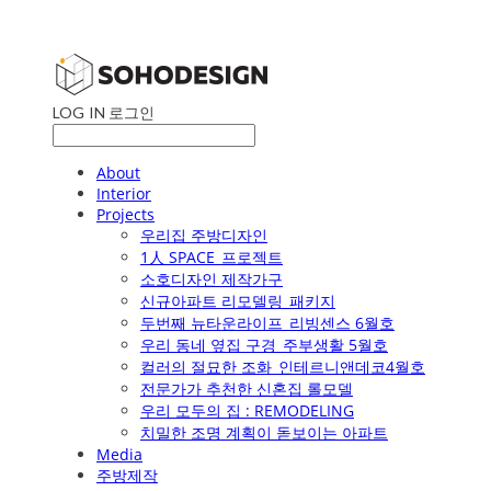
LOG IN
로그인
About
Interior
Projects
우리집 주방디자인
1人 SPACE_프로젝트
소호디자인 제작가구
신규아파트 리모델링_패키지
두번째 뉴타운라이프_리빙센스 6월호
우리 동네 옆집 구경_주부생활 5월호
컬러의 절묘한 조화_인테르니앤데코4월호
전문가가 추천한 신혼집 롤모델
우리 모두의 집 : REMODELING
치밀한 조명 계획이 돋보이는 아파트
Media
주방제작