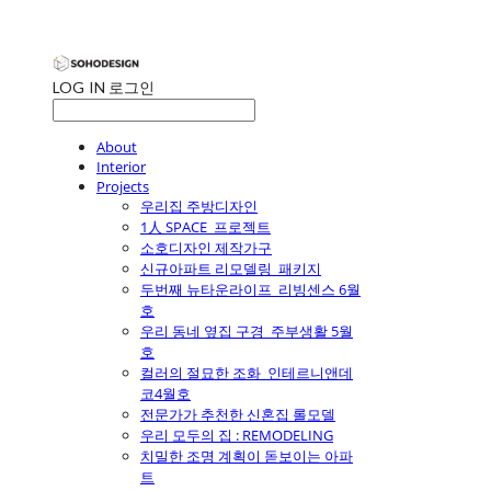
LOG IN
로그인
About
Interior
Projects
우리집 주방디자인
1人 SPACE_프로젝트
소호디자인 제작가구
신규아파트 리모델링_패키지
두번째 뉴타운라이프_리빙센스 6월
호
우리 동네 옆집 구경_주부생활 5월
호
컬러의 절묘한 조화_인테르니앤데
코4월호
전문가가 추천한 신혼집 롤모델
우리 모두의 집 : REMODELING
치밀한 조명 계획이 돋보이는 아파
트