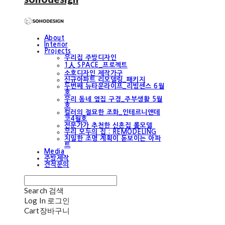
About
Interior
Projects
우리집 주방디자인
1人 SPACE_프로젝트
소호디자인 제작가구
신규아파트 리모델링_패키지
두번째 뉴타운라이프_리빙센스 6월
호
우리 동네 옆집 구경_주부생활 5월
호
컬러의 절묘한 조화_인테르니앤데
코4월호
전문가가 추천한 신혼집 롤모델
우리 모두의 집 : REMODELING
치밀한 조명 계획이 돋보이는 아파
트
Media
주방제작
견적문의
Search
검색
Log In
로그인
Cart
장바구니