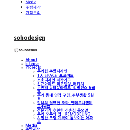
Media
주방제작
견적문의
sohodesign
About
Interior
Projects
우리집 주방디자인
1人 SPACE_프로젝트
소호디자인 제작가구
신규아파트 리모델링_패키지
두번째 뉴타운라이프_리빙센스 6월
호
우리 동네 옆집 구경_주부생활 5월
호
컬러의 절묘한 조화_인테르니앤데
코4월호
전문가가 추천한 신혼집 롤모델
우리 모두의 집 : REMODELING
치밀한 조명 계획이 돋보이는 아파
트
Media
주방제작