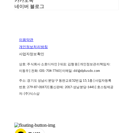
카카오톡
네이버 블로그
이용약관
개인정보처리방침
사업자정보확인
상호: 주식회사 소호디자인 | 대표: 김형원 | 개인정보관리책임자:
이동우 | 전화: 031-704-7760 | 이메일: dd@dplusdx.com
주소: 경기도 성남시 분당구 동판교로52번길 15, 1층 | 사업자등록
번호:
279-87-01872
| 통신판매:
2017-성남분당-1441
| 호스팅제공
자: (주)식스샵