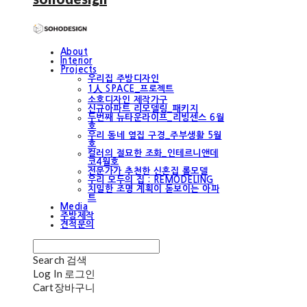
About
Interior
Projects
우리집 주방디자인
1人 SPACE_프로젝트
소호디자인 제작가구
신규아파트 리모델링_패키지
두번째 뉴타운라이프_리빙센스 6월
호
우리 동네 옆집 구경_주부생활 5월
호
컬러의 절묘한 조화_인테르니앤데
코4월호
전문가가 추천한 신혼집 롤모델
우리 모두의 집 : REMODELING
치밀한 조명 계획이 돋보이는 아파
트
Media
주방제작
견적문의
Search
검색
Log In
로그인
Cart
장바구니