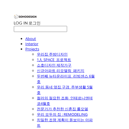
LOG IN
로그인
About
Interior
Projects
우리집 주방디자인
1人 SPACE_프로젝트
소호디자인 제작가구
신규아파트 리모델링_패키지
두번째 뉴타운라이프_리빙센스 6월
호
우리 동네 옆집 구경_주부생활 5월
호
컬러의 절묘한 조화_인테르니앤데
코4월호
전문가가 추천한 신혼집 롤모델
우리 모두의 집 : REMODELING
치밀한 조명 계획이 돋보이는 아파
트