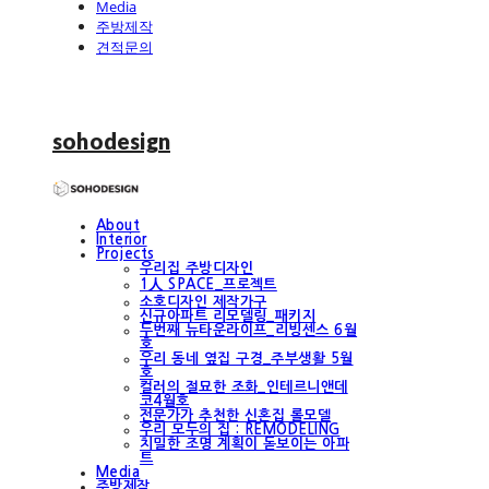
Media
주방제작
견적문의
sohodesign
About
Interior
Projects
우리집 주방디자인
1人 SPACE_프로젝트
소호디자인 제작가구
신규아파트 리모델링_패키지
두번째 뉴타운라이프_리빙센스 6월
호
우리 동네 옆집 구경_주부생활 5월
호
컬러의 절묘한 조화_인테르니앤데
코4월호
전문가가 추천한 신혼집 롤모델
우리 모두의 집 : REMODELING
치밀한 조명 계획이 돋보이는 아파
트
Media
주방제작