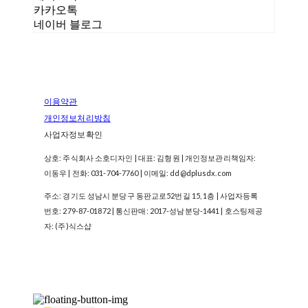
카카오톡
네이버 블로그
이용약관
개인정보처리방침
사업자정보확인
상호: 주식회사 소호디자인 | 대표: 김형원 | 개인정보관리책임자:
이동우 | 전화: 031-704-7760 | 이메일: dd@dplusdx.com
주소: 경기도 성남시 분당구 동판교로52번길 15, 1층 | 사업자등록
번호:
279-87-01872
| 통신판매:
2017-성남분당-1441
| 호스팅제공
자: (주)식스샵