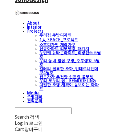
About
Interior
Projects
우리집 주방디자인
1人 SPACE_프로젝트
소호디자인 제작가구
신규아파트 리모델링_패키지
두번째 뉴타운라이프_리빙센스 6월
호
우리 동네 옆집 구경_주부생활 5월
호
컬러의 절묘한 조화_인테르니앤데
코4월호
전문가가 추천한 신혼집 롤모델
우리 모두의 집 : REMODELING
치밀한 조명 계획이 돋보이는 아파
트
Media
주방제작
견적문의
Search
검색
Log In
로그인
Cart
장바구니