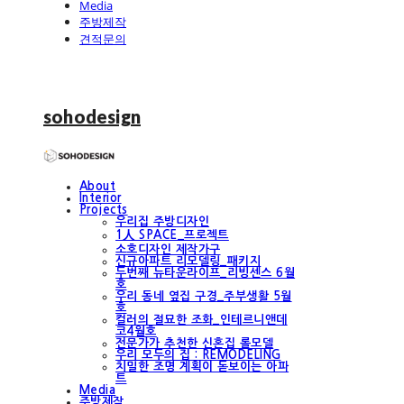
Media
주방제작
견적문의
sohodesign
About
Interior
Projects
우리집 주방디자인
1人 SPACE_프로젝트
소호디자인 제작가구
신규아파트 리모델링_패키지
두번째 뉴타운라이프_리빙센스 6월
호
우리 동네 옆집 구경_주부생활 5월
호
컬러의 절묘한 조화_인테르니앤데
코4월호
전문가가 추천한 신혼집 롤모델
우리 모두의 집 : REMODELING
치밀한 조명 계획이 돋보이는 아파
트
Media
주방제작