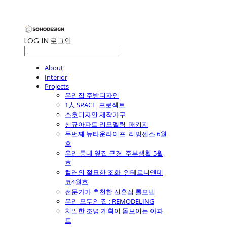
LOG IN
로그인
About
Interior
Projects
우리집 주방디자인
1人 SPACE_프로젝트
소호디자인 제작가구
신규아파트 리모델링_패키지
두번째 뉴타운라이프_리빙센스 6월
호
우리 동네 옆집 구경_주부생활 5월
호
컬러의 절묘한 조화_인테르니앤데
코4월호
전문가가 추천한 신혼집 롤모델
우리 모두의 집 : REMODELING
치밀한 조명 계획이 돋보이는 아파
트