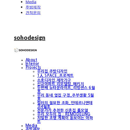
Media
주방제작
견적문의
sohodesign
About
Interior
Projects
우리집 주방디자인
1人 SPACE_프로젝트
소호디자인 제작가구
신규아파트 리모델링_패키지
두번째 뉴타운라이프_리빙센스 6월
호
우리 동네 옆집 구경_주부생활 5월
호
컬러의 절묘한 조화_인테르니앤데
코4월호
전문가가 추천한 신혼집 롤모델
우리 모두의 집 : REMODELING
치밀한 조명 계획이 돋보이는 아파
트
Media
주방제작