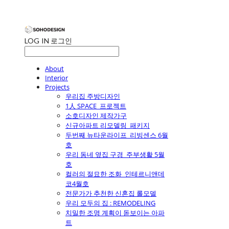
LOG IN
로그인
About
Interior
Projects
우리집 주방디자인
1人 SPACE_프로젝트
소호디자인 제작가구
신규아파트 리모델링_패키지
두번째 뉴타운라이프_리빙센스 6월
호
우리 동네 옆집 구경_주부생활 5월
호
컬러의 절묘한 조화_인테르니앤데
코4월호
전문가가 추천한 신혼집 롤모델
우리 모두의 집 : REMODELING
치밀한 조명 계획이 돋보이는 아파
트