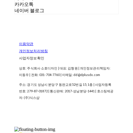
카카오톡
네이버 블로그
이용약관
개인정보처리방침
사업자정보확인
상호: 주식회사 소호디자인 | 대표: 김형원 | 개인정보관리책임자:
이동우 | 전화: 031-704-7760 | 이메일: dd@dplusdx.com
주소: 경기도 성남시 분당구 동판교로52번길 15, 1층 | 사업자등록
번호:
279-87-01872
| 통신판매:
2017-성남분당-1441
| 호스팅제공
자: (주)식스샵