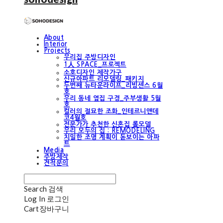
About
Interior
Projects
우리집 주방디자인
1人 SPACE_프로젝트
소호디자인 제작가구
신규아파트 리모델링_패키지
두번째 뉴타운라이프_리빙센스 6월
호
우리 동네 옆집 구경_주부생활 5월
호
컬러의 절묘한 조화_인테르니앤데
코4월호
전문가가 추천한 신혼집 롤모델
우리 모두의 집 : REMODELING
치밀한 조명 계획이 돋보이는 아파
트
Media
주방제작
견적문의
Search
검색
Log In
로그인
Cart
장바구니